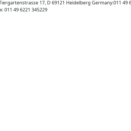
iergartenstrasse 17, D 69121 Heidelberg Germany:011 49 
http://www.springer.de, Fax: 011 49 6221 345229