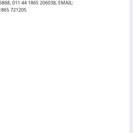
6868, 011 44 1865 206038, EMAIL:
, INTERNET: http://www.blackwell-science.com, Fax: 011 44 1865 721205