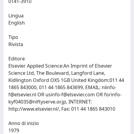
0141-3910
Lingua
English
Tipo
Rivista
Editore
Elsevier Applied Science:An Imprint of Elsevier
Science Ltd, The Boulevard, Langford Lane,
Kidlington Oxford OX5 1GB United Kingdom:011 44
1865 843000, 011 44 1865 843699, EMAIL:
nlinfo-
f@elsevier.nl
OR
usinfo-f@elsevier.com
OR
forinfo-
kyf04035@niftyserve.or.jp
, INTERNET:
http://www.elsevier.nl/, Fax: 011 44 1865 843010
Anno di inizio
1979