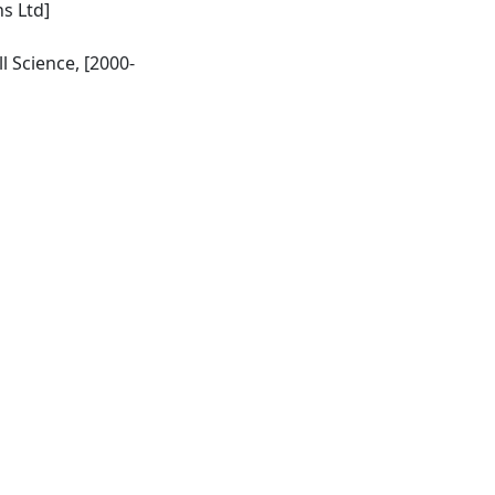
ns Ltd]
Oxford [England]: Blackwell Science, [2000-