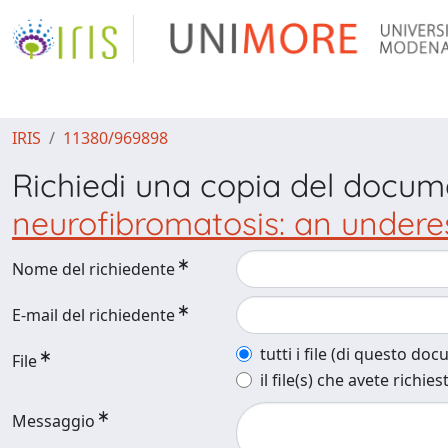
IRIS
11380/969898
Richiedi una copia del docu
neurofibromatosis: an undere
Nome del richiedente
E-mail del richiedente
tutti i file (di questo do
File
il file(s) che avete richies
Messaggio