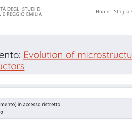
Home
Sfoglia
mento:
Evolution of microstruct
uctors
cumento) in accesso ristretto
to