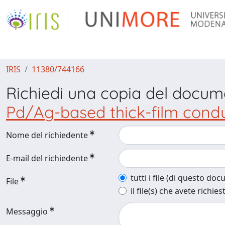
IRIS
11380/744166
Richiedi una copia del docu
Pd/Ag-based thick-film cond
Nome del richiedente
E-mail del richiedente
tutti i file (di questo do
File
il file(s) che avete richies
Messaggio