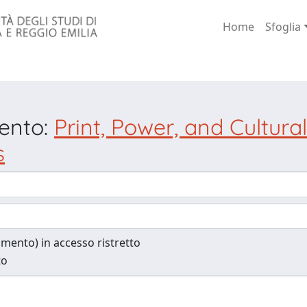
Home
Sfoglia
mento:
Print, Power, and Cultur
s
cumento) in accesso ristretto
to