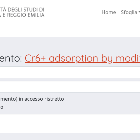
Home
Sfoglia
mento:
Cr6+ adsorption by modif
cumento) in accesso ristretto
to