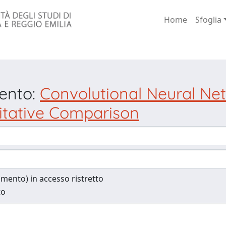
Home
Sfoglia
mento:
Convolutional Neural N
itative Comparison
cumento) in accesso ristretto
to