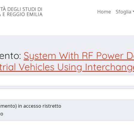
Home
Sfoglia
mento:
System With RF Power Del
rial Vehicles Using Interchan
cumento) in accesso ristretto
to