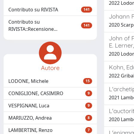
2022 Lodon
Contributo su RIVISTA
141
Johann Fr
Contributo su
2020 Scarp
141
RIVISTA::Recensione...
John of R
E. Lerner
2020 Lodon
Kohn, Ed
Autore
2022 Griba
LODONE, Michele
15
L'archeti
CONIGLIONE, CASIMIRO
9
2021 Lambe
VESPIGNANI, Luca
9
L'auctorit
MARIUZZO, Andrea
8
2020 Lambe
LAMBERTINI, Renzo
7
L'enigma 