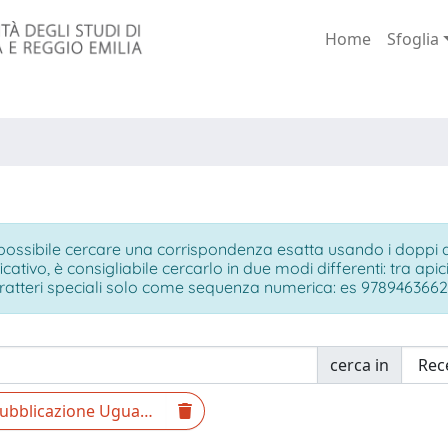
Home
Sfoglia
ossibile cercare una corrispondenza esatta usando i doppi api
ficativo, è consigliabile cercarlo in due modi differenti: tra ap
ratteri speciali solo come sequenza numerica: es 9789463662
cerca in
pubblicazione Uguale [2020 TO 2022]