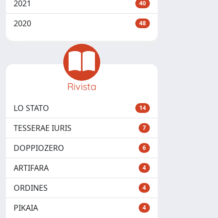
2021
40
2020
48
Rivista
LO STATO
14
TESSERAE IURIS
7
DOPPIOZERO
6
ARTIFARA
4
ORDINES
4
PIKAIA
4