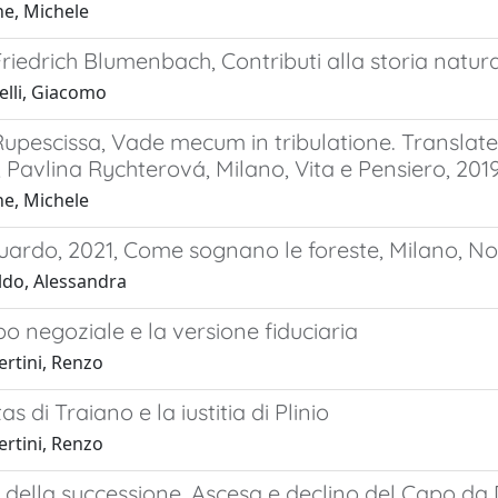
e, Michele
iedrich Blumenbach, Contributi alla storia natur
elli, Giacomo
upescissa, Vade mecum in tribulatione. Translate
, Pavlina Rychterová, Milano, Vita e Pensiero, 201
e, Michele
uardo, 2021, Come sognano le foreste, Milano, N
ldo, Alessandra
po negoziale e la versione fiduciaria
rtini, Renzo
as di Traiano e la iustitia di Plinio
rtini, Renzo
della successione. Ascesa e declino del Capo da 