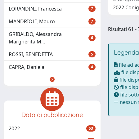
2022 Conig
LORANDINI, Francesca
7
MANDRIOLI, Mauro
7
Risultati 61 
GRIBALDO, Alessandra
6
Margherita M...
Legenda
ROSSI, BENEDETTA
5
file ad 
CAPRA, Daniela
4
file dis
file disp
file disp
file sot
nessun f
Data di pubblicazione
2022
53