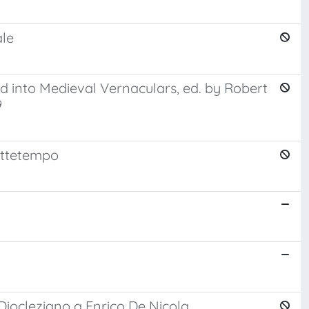
ale
d into Medieval Vernaculars, ed. by Robert
9
ottetempo
Diocleziano a Enrico De Nicola