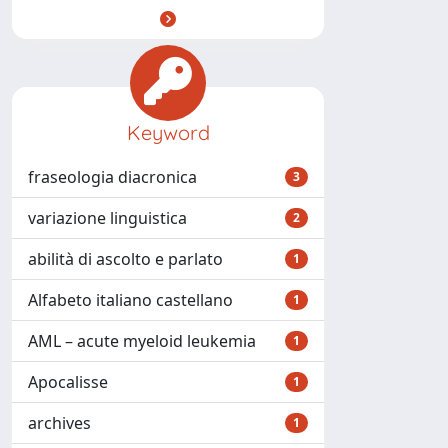
Keyword
fraseologia diacronica
3
variazione linguistica
2
abilità di ascolto e parlato
1
Alfabeto italiano castellano
1
AML – acute myeloid leukemia
1
Apocalisse
1
archives
1