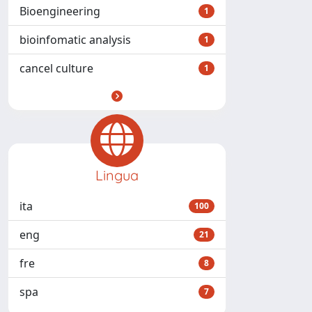
Bioengineering
1
bioinfomatic analysis
1
cancel culture
1
Lingua
ita
100
eng
21
fre
8
spa
7