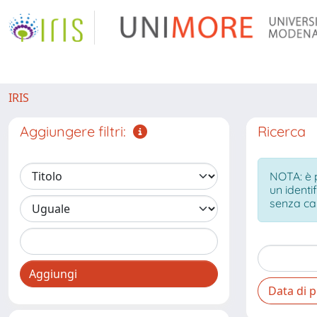
IRIS
Aggiungere filtri:
Ricerca
NOTA: è p
un identi
senza ca
Aggiungi
Data di 