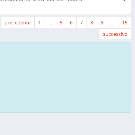
precedente
1
...
5
6
7
8
9
...
15
successivo
↑ Back to top