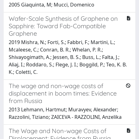
2005 Giaquinta, M; Mucci, Domenico
Wafer-Scale Synthesis of Graphene on
Sapphire: Toward Fab-Compatible
Graphene
2019 Mishra, N.; Forti, S.; Fabbri, F.; Martini, L.;
Mcaleese, C.; Conran, B. R.; Whelan, P. R.;
Shivayogimath, A.; Jessen, B. S.; Buss, L.; Falta, J.;
Aliaj, I.; Roddaro, S.; Flege, J. I.; Boggild, P.; Teo, K. B.
K.; Coletti, C.
The wage and non-wage costs of
displacement in boom times: Evidence
from Russia
2013 Lehmann, Hartmut; Muravyev, Alexander;
Razzolini, Tiziano; ZAICEVA - RAZZOLINI, Anzelika
The Wage and Non-wage Costs of
Displacement: Evidence from Russia