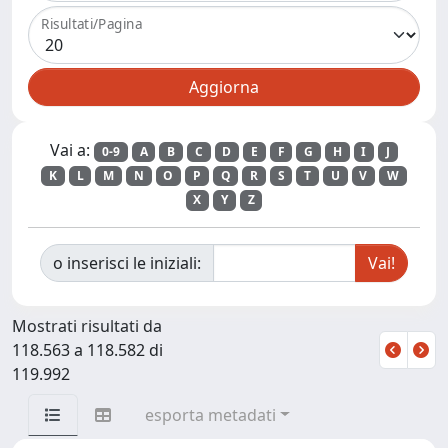
Risultati/Pagina
Vai a:
0-9
A
B
C
D
E
F
G
H
I
J
K
L
M
N
O
P
Q
R
S
T
U
V
W
X
Y
Z
o inserisci le iniziali:
Mostrati risultati da
118.563 a 118.582 di
119.992
esporta metadati