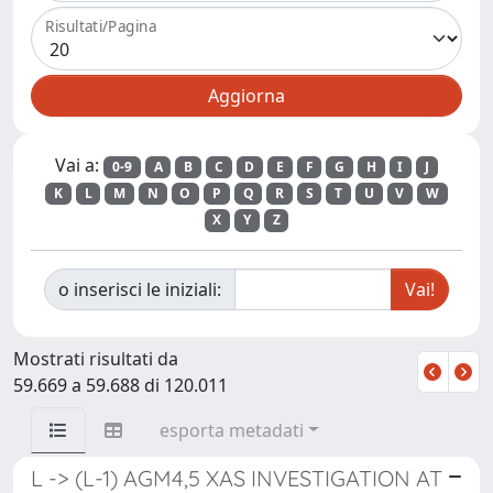
Risultati/Pagina
Vai a:
0-9
A
B
C
D
E
F
G
H
I
J
K
L
M
N
O
P
Q
R
S
T
U
V
W
X
Y
Z
o inserisci le iniziali:
Mostrati risultati da
59.669 a 59.688 di 120.011
esporta metadati
L -> (L-1) AGM4,5 XAS INVESTIGATION AT