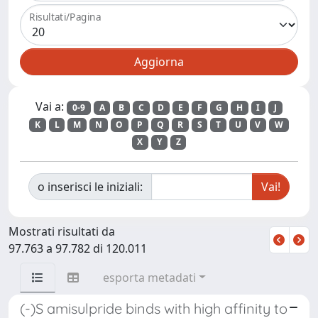
Risultati/Pagina
Vai a:
0-9
A
B
C
D
E
F
G
H
I
J
K
L
M
N
O
P
Q
R
S
T
U
V
W
X
Y
Z
o inserisci le iniziali:
Mostrati risultati da
97.763 a 97.782 di 120.011
esporta metadati
(-)S amisulpride binds with high affinity to