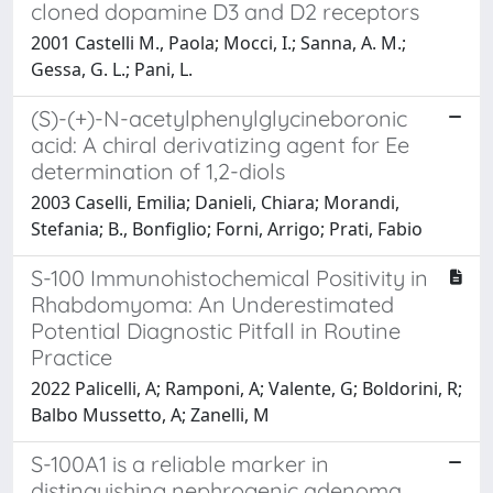
cloned dopamine D3 and D2 receptors
2001 Castelli M., Paola; Mocci, I.; Sanna, A. M.;
Gessa, G. L.; Pani, L.
(S)-(+)-N-acetylphenylglycineboronic
acid: A chiral derivatizing agent for Ee
determination of 1,2-diols
2003 Caselli, Emilia; Danieli, Chiara; Morandi,
Stefania; B., Bonfiglio; Forni, Arrigo; Prati, Fabio
S-100 Immunohistochemical Positivity in
Rhabdomyoma: An Underestimated
Potential Diagnostic Pitfall in Routine
Practice
2022 Palicelli, A; Ramponi, A; Valente, G; Boldorini, R;
Balbo Mussetto, A; Zanelli, M
S-100A1 is a reliable marker in
distinguishing nephrogenic adenoma