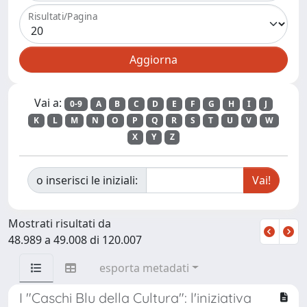
Risultati/Pagina
Vai a:
0-9
A
B
C
D
E
F
G
H
I
J
K
L
M
N
O
P
Q
R
S
T
U
V
W
X
Y
Z
o inserisci le iniziali:
Mostrati risultati da
48.989 a 49.008 di 120.007
esporta metadati
I "Caschi Blu della Cultura": l'iniziativa