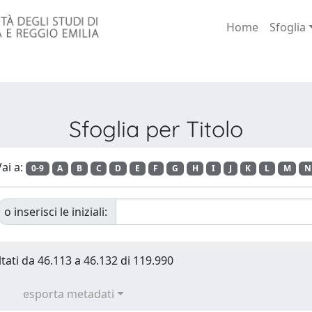
Home
Sfoglia
Sfoglia per Titolo
ai a:
0-9
A
B
C
D
E
F
G
H
I
J
K
L
M
N
o inserisci le iniziali:
ltati da 46.113 a 46.132 di 119.990
esporta metadati