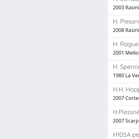
2003 Rasini
H. Pless
2008 Rasini
H. Raguer
2001 Mellon
H. Spenc
1980 La Ve
H.H. Hopp
2007 Cortes
H.Plessne
2007 Scarp
H105A pe