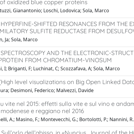
of oxidized blue copper proteins
tuzzi, Gianantonio; Loschi, Lodovica; Sola, Marco
 HYPERFINE-SHIFTED RESONANCES FROM THE 
IMILATORY SULFITE REDUCTASE FROM DESULFO
, Ja; Sola, Marco
 SPECTROSCOPY AND THE ELECTRONIC-STRUCT
 PROTEIN FROM CHROMATIUM-VINOSUM
i, I; Briganti, F; Luchinat, C; Scozzafava, A; Sola, Marco
High level visualizations on Big Open Linked Dat
ura; Desimoni, Federico; Malvezzi, Davide
su vite nel 2015: effetti sulla vite e sul vino e an
io modenese e reggiano nel 2016
li, A.; Masino, F.; Montevecchi, G.; Bortolotti, P.; Nannini, R.;
 Sull’orlo dell’abisso, in «Nuncius. Journal of the 