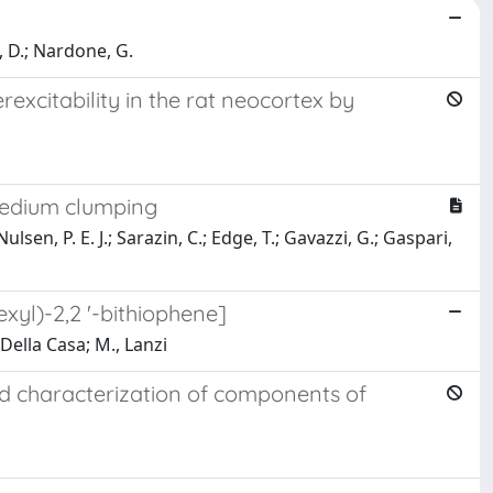
i, D.; Nardone, G.
excitability in the rat neocortex by
 medium clumping
Nulsen, P. E. J.; Sarazin, C.; Edge, T.; Gavazzi, G.; Gaspari,
xyl)-2,2 '-bithiophene]
 Della Casa; M., Lanzi
nd characterization of components of