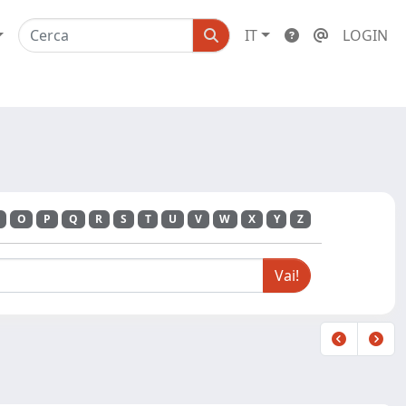
IT
LOGIN
O
P
Q
R
S
T
U
V
W
X
Y
Z