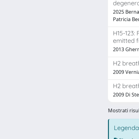
degenera
2025 Bernard
Patricia Be
H15-123: 
emitted 
2013 Gherman
H2 breath
2009 Vernia
H2 breath
2009 Di Ste
Mostrati risu
Legenda