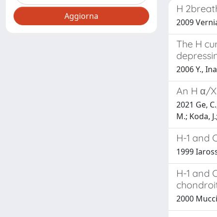
H 2breat
2009 Vernia,
The H cur
depressi
2006 Y., In
An H α/X
2021 Ge, C.;
M.; Koda, J
H-1 and 
1999 Iarossi
H-1 and 
chondroit
2000 Mucci,