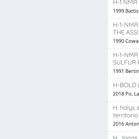
H-1 NMR 
1999 Battis
H-1-NMR
THE ASS
1990 Cowan
H-1-NMR
SULFUR
1991 Bertin
H-BOLD (
2018 Po, La
H. halys 
territor
2016 Antonel
H. Jonas,