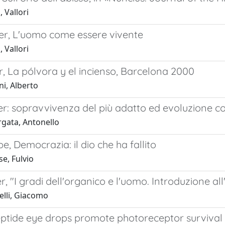
, Vallori
ner, L'uomo come essere vivente
, Vallori
, La pólvora y el incienso, Barcelona 2000
i, Alberto
er: sopravvivenza del più adatto ed evoluzione c
rgata, Antonello
e, Democrazia: il dio che ha fallito
e, Fulvio
r, "I gradi dell'organico e l'uomo. Introduzione all
elli, Giacomo
ptide eye drops promote photoreceptor survival 