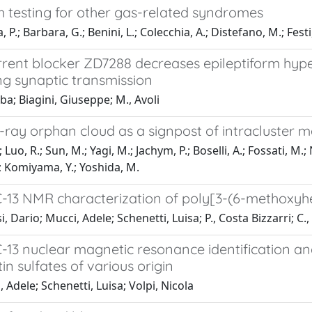
h testing for other gas-related syndromes
 P.; Barbara, G.; Benini, L.; Colecchia, A.; Distefano, M.; Fest
rent blocker ZD7288 decreases epileptiform hyper
ng synaptic transmission
aba; Biagini, Giuseppe; M., Avoli
-ray orphan cloud as a signpost of intracluster
 Luo, R.; Sun, M.; Yagi, M.; Jachym, P.; Boselli, A.; Fossati, M.; 
.; Komiyama, Y.; Yoshida, M.
C-13 NMR characterization of poly[3-(6-methoxyhe
, Dario; Mucci, Adele; Schenetti, Luisa; P., Costa Bizzarri; C.,
C-13 nuclear magnetic resonance identification a
in sulfates of various origin
 Adele; Schenetti, Luisa; Volpi, Nicola