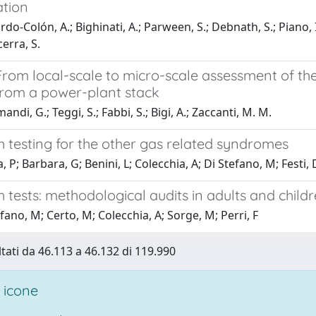
tion
o-Colón, A.; Bighinati, A.; Parween, S.; Debnath, S.; Piano, I.;
cerra, S.
From local-scale to micro-scale assessment of th
from a power-plant stack
di, G.; Teggi, S.; Fabbi, S.; Bigi, A.; Zaccanti, M. M.
 testing for the other gas related syndromes
, P; Barbara, G; Benini, L; Colecchia, A; Di Stefano, M; Festi
 tests: methodological audits in adults and child
fano, M; Certo, M; Colecchia, A; Sorge, M; Perri, F
ltati da 46.113 a 46.132 di 119.990
 icone