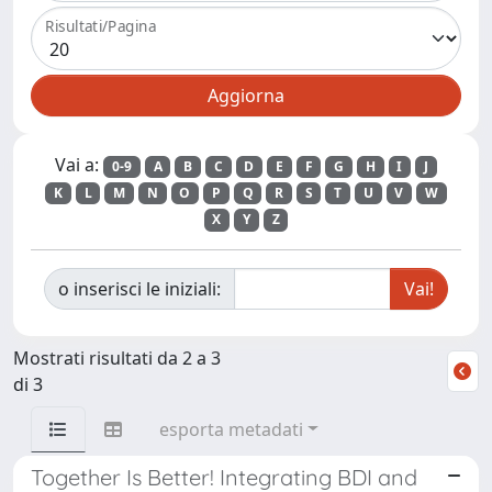
Risultati/Pagina
Vai a:
0-9
A
B
C
D
E
F
G
H
I
J
K
L
M
N
O
P
Q
R
S
T
U
V
W
X
Y
Z
o inserisci le iniziali:
Mostrati risultati da 2 a 3
di 3
esporta metadati
Together Is Better! Integrating BDI and