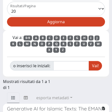
Risultati/Pagina
Vai a:
0-9
A
B
C
D
E
F
G
H
I
J
K
L
M
N
O
P
Q
R
S
T
U
V
W
X
Y
Z
o inserisci le iniziali:
Mostrati risultati da 1 a 1
di 1
esporta metadati
Generative AI for Islamic Texts: The EMAN