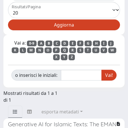
Risultati/Pagina
Vai a:
0-9
A
B
C
D
E
F
G
H
I
J
K
L
M
N
O
P
Q
R
S
T
U
V
W
X
Y
Z
o inserisci le iniziali:
Mostrati risultati da 1 a 1
di 1
esporta metadati
Generative AI for Islamic Texts: The EMAN