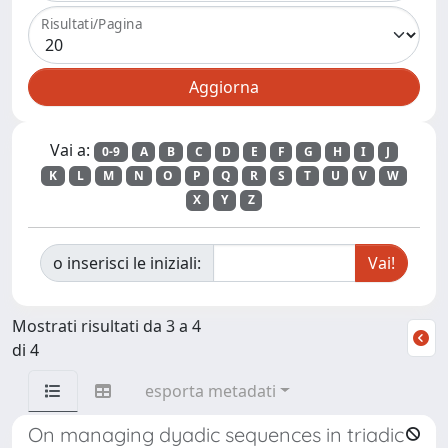
Risultati/Pagina
Vai a:
0-9
A
B
C
D
E
F
G
H
I
J
K
L
M
N
O
P
Q
R
S
T
U
V
W
X
Y
Z
o inserisci le iniziali:
Mostrati risultati da 3 a 4
di 4
esporta metadati
On managing dyadic sequences in triadic