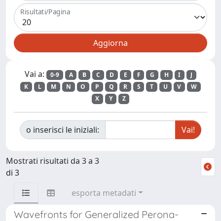
Risultati/Pagina
Vai a:
0-9
A
B
C
D
E
F
G
H
I
J
K
L
M
N
O
P
Q
R
S
T
U
V
W
X
Y
Z
o inserisci le iniziali:
Mostrati risultati da 3 a 3
di 3
esporta metadati
Wavefronts for Generalized Perona-