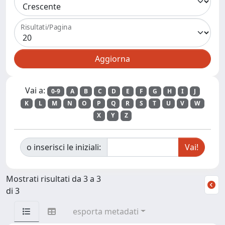
Risultati/Pagina
Vai a:
0-9
A
B
C
D
E
F
G
H
I
J
K
L
M
N
O
P
Q
R
S
T
U
V
W
X
Y
Z
o inserisci le iniziali:
Mostrati risultati da 3 a 3
di 3
esporta metadati