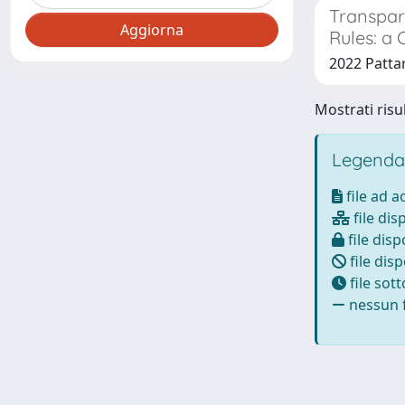
Transpar
Rules: a
2022 Pattaro
Mostrati risul
Legenda
file ad 
file dis
file disp
file disp
file sot
nessun f