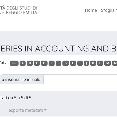
Home
Sfoglia
A SERIES IN ACCOUNTING AND
ai a:
0-9
A
B
C
D
E
F
G
H
I
J
K
L
M
N
o inserisci le iniziali:
tati da 5 a 5 di 5
esporta metadati