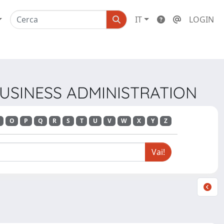
IT
LOGIN
 BUSINESS ADMINISTRATION
O
P
Q
R
S
T
U
V
W
X
Y
Z