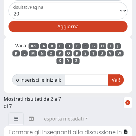
Risultati/Pagina
Vai a:
0-9
A
B
C
D
E
F
G
H
I
J
K
L
M
N
O
P
Q
R
S
T
U
V
W
X
Y
Z
o inserisci le iniziali:
Mostrati risultati da 2 a 7
di 7
esporta metadati
Formare gli insegnanti alla discussione in