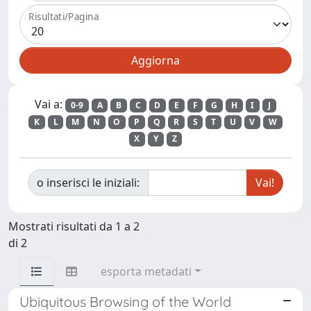
Risultati/Pagina
Vai a:
0-9
A
B
C
D
E
F
G
H
I
J
K
L
M
N
O
P
Q
R
S
T
U
V
W
X
Y
Z
o inserisci le iniziali:
Mostrati risultati da 1 a 2
di 2
esporta metadati
Ubiquitous Browsing of the World