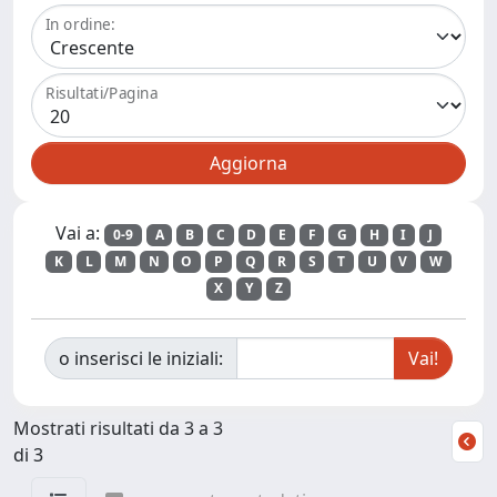
In ordine:
Risultati/Pagina
Vai a:
0-9
A
B
C
D
E
F
G
H
I
J
K
L
M
N
O
P
Q
R
S
T
U
V
W
X
Y
Z
o inserisci le iniziali:
Mostrati risultati da 3 a 3
di 3