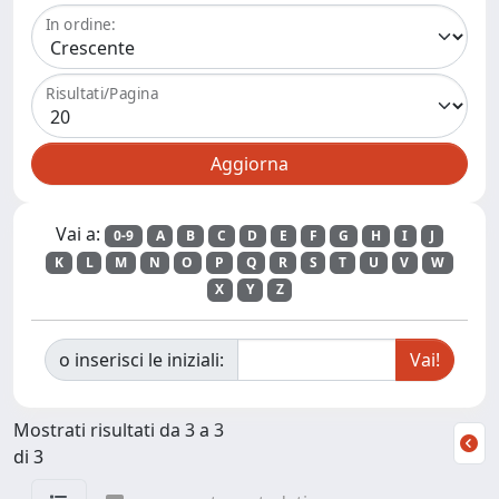
In ordine:
Risultati/Pagina
Vai a:
0-9
A
B
C
D
E
F
G
H
I
J
K
L
M
N
O
P
Q
R
S
T
U
V
W
X
Y
Z
o inserisci le iniziali:
Mostrati risultati da 3 a 3
di 3