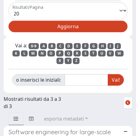
Risultati/Pagina
Vai a:
0-9
A
B
C
D
E
F
G
H
I
J
K
L
M
N
O
P
Q
R
S
T
U
V
W
X
Y
Z
o inserisci le iniziali:
Mostrati risultati da 3 a 3
di 3
esporta metadati
Software engineering for large-scale