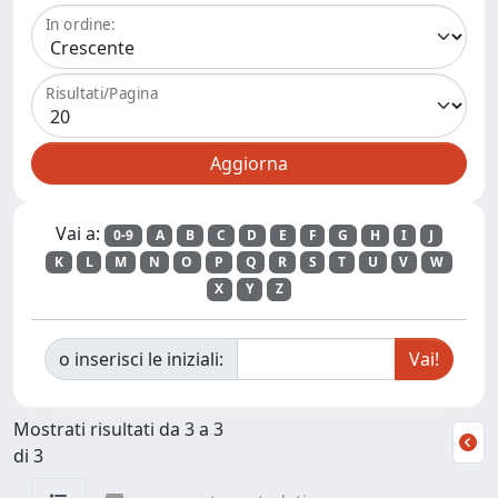
In ordine:
Risultati/Pagina
Vai a:
0-9
A
B
C
D
E
F
G
H
I
J
K
L
M
N
O
P
Q
R
S
T
U
V
W
X
Y
Z
o inserisci le iniziali:
Mostrati risultati da 3 a 3
di 3