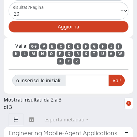
Risultati/Pagina
Vai a:
0-9
A
B
C
D
E
F
G
H
I
J
K
L
M
N
O
P
Q
R
S
T
U
V
W
X
Y
Z
o inserisci le iniziali:
Mostrati risultati da 2 a 3
di 3
esporta metadati
Engineering Mobile-Agent Applications