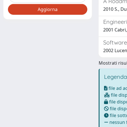
A Roadma
2010 S., Du
Engineer
2001 Cabri,
Software
2002 Lucena,
Mostrati risul
Legenda
file ad 
file dis
file disp
file disp
file sot
nessun f