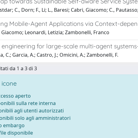
p towards Sustainable Self-aware Service Syst
stdar; C., Dorn; F., Li; L., Baresi; Cabri, Giacomo; C., Pautas
ing Mobile-Agent Applications via Context-depe
 Giacomo; Leonardi, Letizia; Zambonelli, Franco
 engineering for large-scale multi-agent syste
 C.; Garcia, A.; Castro, J.; Omicini, A.; Zambonelli, F.
tati da 1 a 3 di 3
 icone
accesso aperto
ponibili sulla rete interna
onibili agli utenti autorizzati
onibili solo agli amministratori
to embargo
ile disponibile