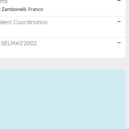
ems
so; Zambonelli, Franco
ndent Coordination
ms-SELMAS'2002