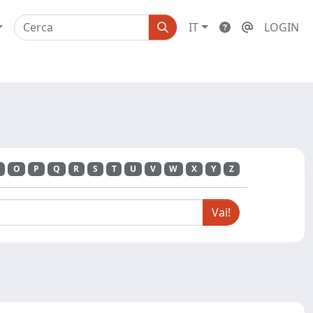
IT
LOGIN
O
P
Q
R
S
T
U
V
W
X
Y
Z