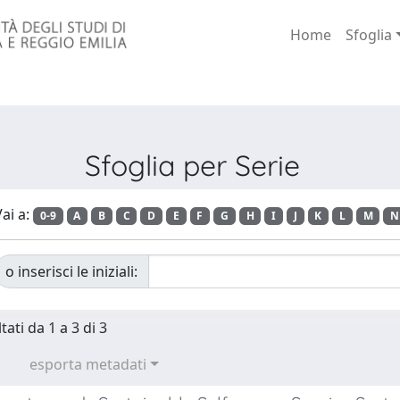
Home
Sfoglia
Sfoglia per Serie
ai a:
0-9
A
B
C
D
E
F
G
H
I
J
K
L
M
N
o inserisci le iniziali:
tati da 1 a 3 di 3
esporta metadati