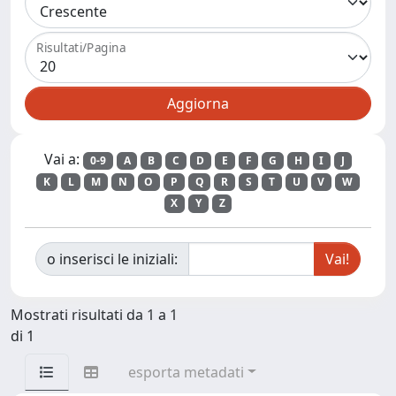
Risultati/Pagina
Vai a:
0-9
A
B
C
D
E
F
G
H
I
J
K
L
M
N
O
P
Q
R
S
T
U
V
W
X
Y
Z
o inserisci le iniziali:
Mostrati risultati da 1 a 1
di 1
esporta metadati