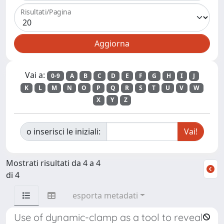
Risultati/Pagina
Vai a:
0-9
A
B
C
D
E
F
G
H
I
J
K
L
M
N
O
P
Q
R
S
T
U
V
W
X
Y
Z
o inserisci le iniziali:
Mostrati risultati da 4 a 4
di 4
esporta metadati
Use of dynamic-clamp as a tool to reveal