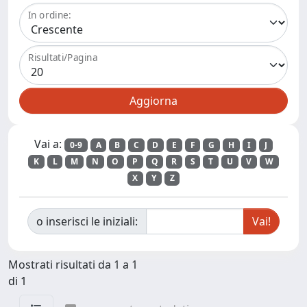
In ordine:
Risultati/Pagina
Vai a:
0-9
A
B
C
D
E
F
G
H
I
J
K
L
M
N
O
P
Q
R
S
T
U
V
W
X
Y
Z
o inserisci le iniziali:
Mostrati risultati da 1 a 1
di 1