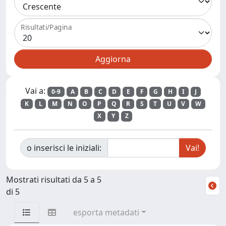
Risultati/Pagina
Vai a:
0-9
A
B
C
D
E
F
G
H
I
J
K
L
M
N
O
P
Q
R
S
T
U
V
W
X
Y
Z
o inserisci le iniziali:
Mostrati risultati da 5 a 5
di 5
esporta metadati