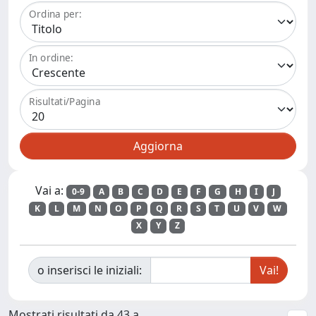
Ordina per:
In ordine:
Risultati/Pagina
Vai a:
0-9
A
B
C
D
E
F
G
H
I
J
K
L
M
N
O
P
Q
R
S
T
U
V
W
X
Y
Z
o inserisci le iniziali:
Mostrati risultati da 43 a