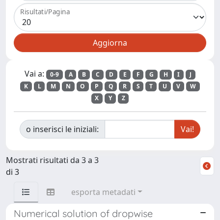
Risultati/Pagina
Vai a:
0-9
A
B
C
D
E
F
G
H
I
J
K
L
M
N
O
P
Q
R
S
T
U
V
W
X
Y
Z
o inserisci le iniziali:
Mostrati risultati da 3 a 3
di 3
esporta metadati
Numerical solution of dropwise