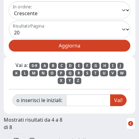
In ordine:
Risultati/Pagina
Vai a:
0-9
A
B
C
D
E
F
G
H
I
J
K
L
M
N
O
P
Q
R
S
T
U
V
W
X
Y
Z
o inserisci le iniziali:
Mostrati risultati da 4 a 8
di 8