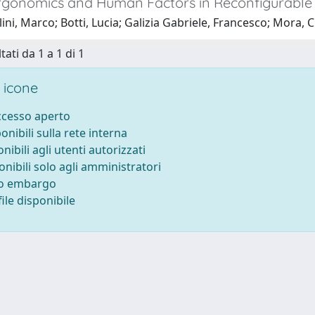
Ergonomics and Human Factors in Reconfigurabl
ini, Marco; Botti, Lucia; Galizia Gabriele, Francesco; Mora, C
tati da 1 a 1 di 1
 icone
accesso aperto
ponibili sulla rete interna
onibili agli utenti autorizzati
onibili solo agli amministratori
to embargo
ile disponibile