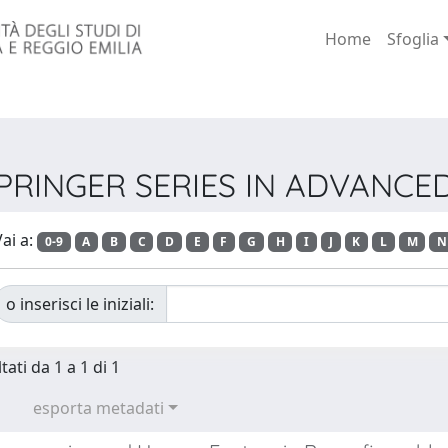
Home
Sfoglia
e SPRINGER SERIES IN ADVAN
ai a:
0-9
A
B
C
D
E
F
G
H
I
J
K
L
M
N
o inserisci le iniziali:
tati da 1 a 1 di 1
esporta metadati