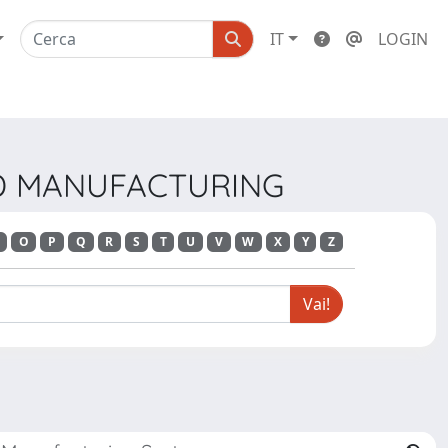
IT
LOGIN
CED MANUFACTURING
O
P
Q
R
S
T
U
V
W
X
Y
Z