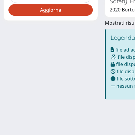
Safety, 
2020 Bortol
Mostrati risul
Legenda
file ad 
file dis
file disp
file disp
file sot
nessun f