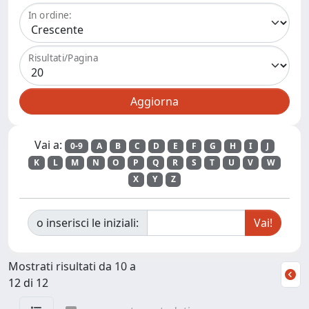
In ordine:
Risultati/Pagina
Vai a:
0-9
A
B
C
D
E
F
G
H
I
J
K
L
M
N
O
P
Q
R
S
T
U
V
W
X
Y
Z
o inserisci le iniziali:
Mostrati risultati da 10 a
12 di 12