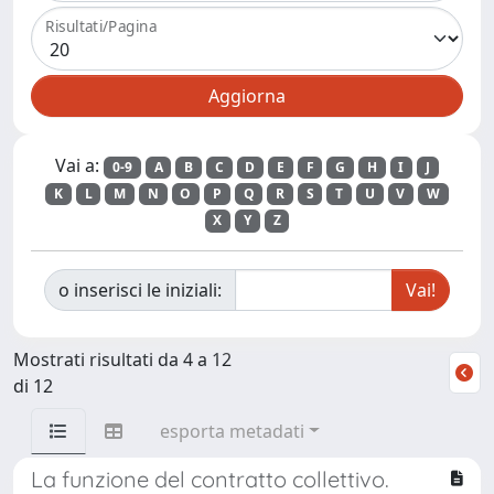
Risultati/Pagina
Vai a:
0-9
A
B
C
D
E
F
G
H
I
J
K
L
M
N
O
P
Q
R
S
T
U
V
W
X
Y
Z
o inserisci le iniziali:
Mostrati risultati da 4 a 12
di 12
esporta metadati
La funzione del contratto collettivo.