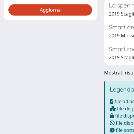
La sperim
2019 Scagli
Smart are
2019 Minis
Smart roa
2019 Scagli
Mostrati risul
Legenda
file ad 
file dis
file disp
file disp
file sot