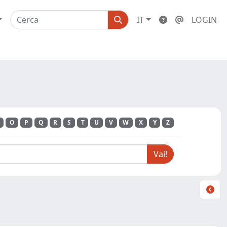
IT
LOGIN
O
P
Q
R
S
T
U
V
W
X
Y
Z