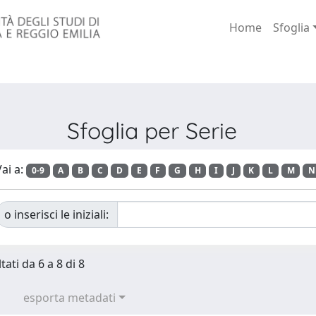
Home
Sfoglia
Sfoglia per Serie
ai a:
0-9
A
B
C
D
E
F
G
H
I
J
K
L
M
N
o inserisci le iniziali:
tati da 6 a 8 di 8
esporta metadati