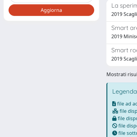
La sperim
2019 Scagli
Smart are
2019 Minis
Smart roa
2019 Scagli
Mostrati risul
Legenda
file ad 
file dis
file disp
file disp
file sot