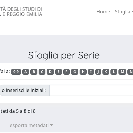
Home
Sfoglia
Sfoglia per Serie
ai a:
0-9
A
B
C
D
E
F
G
H
I
J
K
L
M
N
o inserisci le iniziali:
tati da 5 a 8 di 8
esporta metadati