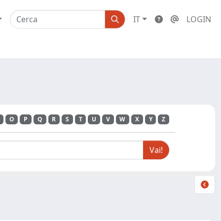
IT
LOGIN
O
P
Q
R
S
T
U
V
W
X
Y
Z