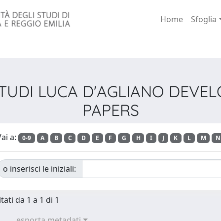
Home
Sfoglia
O STUDI LUCA D'AGLIANO DEV
PAPERS
ai a:
0-9
A
B
C
D
E
F
G
H
I
J
K
L
M
N
o inserisci le iniziali:
tati da 1 a 1 di 1
esporta metadati