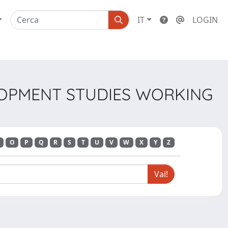
IT
LOGIN
ELOPMENT STUDIES WORKING
O
P
Q
R
S
T
U
V
W
X
Y
Z