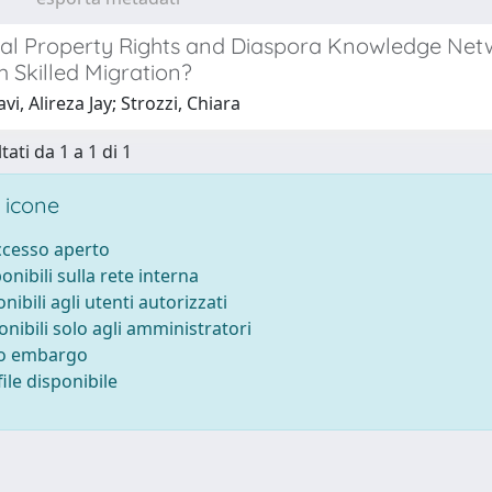
tual Property Rights and Diaspora Knowledge Net
 Skilled Migration?
i, Alireza Jay; Strozzi, Chiara
tati da 1 a 1 di 1
 icone
accesso aperto
ponibili sulla rete interna
onibili agli utenti autorizzati
onibili solo agli amministratori
to embargo
ile disponibile