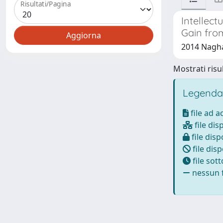
Risultati/Pagina
Intellec
Gain from
2014 Naghav
Mostrati risul
Legenda
file ad 
file dis
file disp
file disp
file sot
nessun f