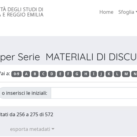
Home
Sfoglia
a per Serie MATERIALI DI DISC
ai a:
0-9
A
B
C
D
E
F
G
H
I
J
K
L
M
N
o inserisci le iniziali:
ltati da 256 a 275 di 572
esporta metadati