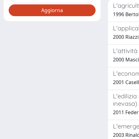
L'agricul
1996 Bertoli
L'applica
2000 Riazzi,
L'attivit
2000 Masci,
L'economi
2001 Casell
L'edilizi
inevasa)
2011 Federic
L'emerger
2003 Rinald