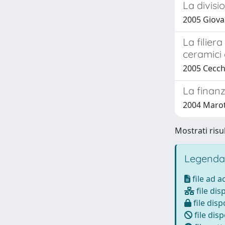
La divisi
2005 Giovan
La filier
ceramici 
2005 Cecchi
La finanz
2004 Marot
Mostrati risu
Legenda
file ad 
file dis
file disp
file disp