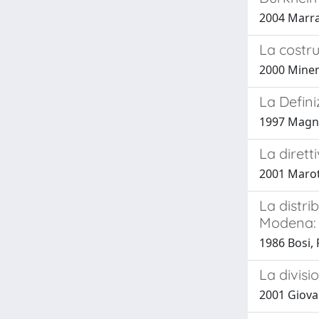
2004 Marra
La costru
2000 Minerv
La Defini
1997 Magni,
La dirett
2001 Marot
La distrib
Modena: 
1986 Bosi, P.
La divisi
2001 Giovan