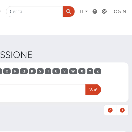
IT
LOGIN
USSIONE
O
P
Q
R
S
T
U
V
W
X
Y
Z