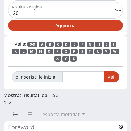
Risultati/Pagina
Vai a:
0-9
A
B
C
D
E
F
G
H
I
J
K
L
M
N
O
P
Q
R
S
T
U
V
W
X
Y
Z
o inserisci le iniziali:
Mostrati risultati da 1 a 2
di 2
esporta metadati
Foreward