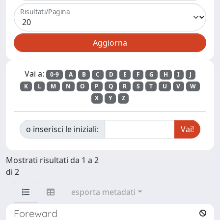
Risultati/Pagina
Vai a:
0-9
A
B
C
D
E
F
G
H
I
J
K
L
M
N
O
P
Q
R
S
T
U
V
W
X
Y
Z
o inserisci le iniziali:
Mostrati risultati da 1 a 2
di 2
esporta metadati
Foreward