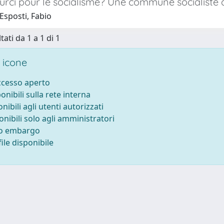
urci pour le socialisme? Une commune socialiste 
Esposti, Fabio
tati da 1 a 1 di 1
 icone
accesso aperto
ponibili sulla rete interna
onibili agli utenti autorizzati
onibili solo agli amministratori
to embargo
ile disponibile