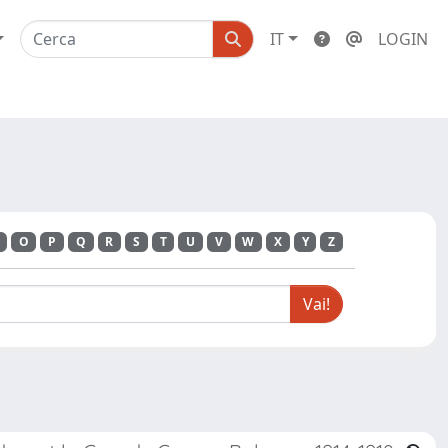
IT
LOGIN
O
P
Q
R
S
T
U
V
W
X
Y
Z