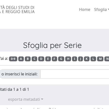
Home
Sfoglia
Sfoglia per Serie
ai a:
0-9
A
B
C
D
E
F
G
H
I
J
K
L
M
N
o inserisci le iniziali:
tati da 1 a 1 di 1
esporta metadati