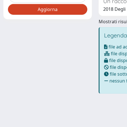
Un racco
2018 Degli 
Mostrati risul
Legenda
file ad 
file dis
file disp
file disp
file sot
nessun f