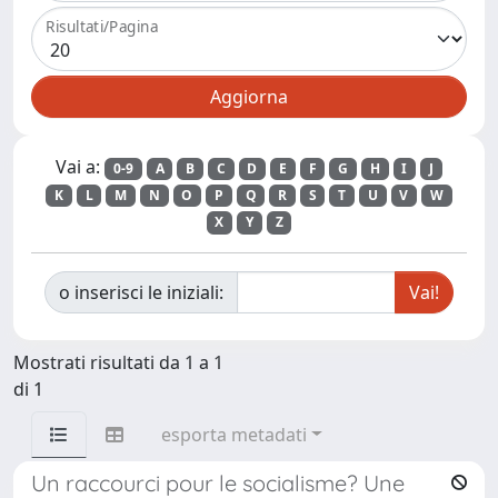
Risultati/Pagina
Vai a:
0-9
A
B
C
D
E
F
G
H
I
J
K
L
M
N
O
P
Q
R
S
T
U
V
W
X
Y
Z
o inserisci le iniziali:
Mostrati risultati da 1 a 1
di 1
esporta metadati
Un raccourci pour le socialisme? Une